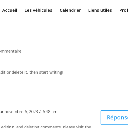
Accueil
Les véhicules
Calendrier
Liens utiles
Pro
ommentaire
it or delete it, then start writing!
ur novembre 6, 2023 à 6:48 am
Répons
editing, and deleting comments, please visit the